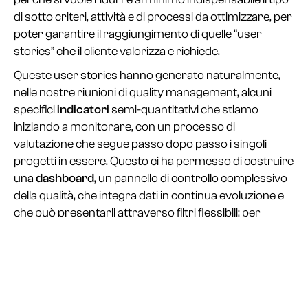
di sotto criteri, attività e di processi da ottimizzare, per
poter garantire il raggiungimento di quelle “user
stories” che il cliente valorizza e richiede.
Queste user stories hanno generato naturalmente,
nelle nostre riunioni di quality management, alcuni
specifici
indicatori
semi-quantitativi che stiamo
iniziando a monitorare, con un processo di
valutazione che segue passo dopo passo i singoli
progetti in essere. Questo ci ha permesso di costruire
una
dashboard
, un pannello di controllo complessivo
della qualità, che integra dati in continua evoluzione e
che può presentarli attraverso filtri flessibili: per
cliente, per progetto, per quarter e così via.
La prospettiva cliente della qualità
costituisce quindi
il nostro mantra per l’anno 2023. Alla fine del primo
prototipo del
Perspective Quality Index (PQI)
torneremo dal nostro parco clienti per confrontare la