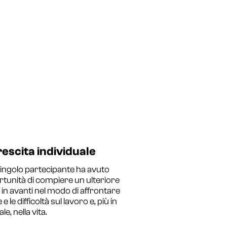
rescita individuale
ingolo partecipante ha avuto
rtunità di compiere un ulteriore
in avanti nel modo di affrontare
e e le difficoltà sul lavoro e, più in
e, nella vita.