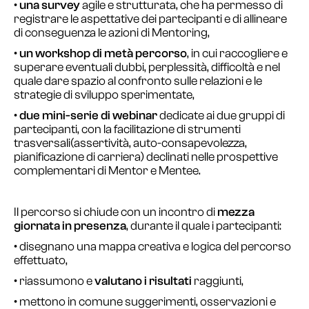
•
una
survey
agile e strutturata, che ha permesso di
registrare le aspettative dei partecipanti e di allineare
di conseguenza le azioni di Mentoring,
•
un
workshop di metà percorso
, in cui raccogliere e
superare eventuali dubbi, perplessità, difficoltà e nel
quale dare spazio al confronto sulle relazioni e le
strategie di sviluppo sperimentate,
•
due mini-serie di webinar
dedicate ai due gruppi di
partecipanti, con la facilitazione di strumenti
trasversali(assertività, auto-consapevolezza,
pianificazione di carriera) declinati nelle prospettive
complementari di Mentor e Mentee.
Il percorso si chiude con un incontro di
mezza
giornata in presenza
, durante il quale i partecipanti:
• disegnano una mappa creativa e logica del percorso
effettuato,
• riassumono e
valutano i risultati
raggiunti,
• mettono in comune suggerimenti, osservazioni e